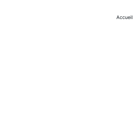
Accueil
PHILOSOPHIE
Yoann Paridaens